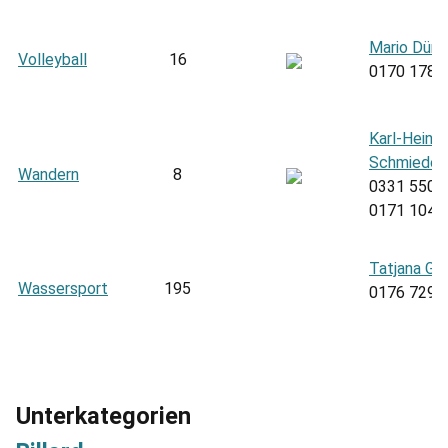
Mario Dünn
Volleyball
16
‭0170 1788
Karl-Heinz
Schmiedek
Wandern
8
0331 5507
0171 1049
Tatjana Gr
Wassersport
195
0176 7297
Unterkategorien