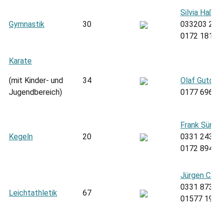
Silvia Haß
Gymnastik
30
033203 20
0172 1812
Karate
(mit Kinder- und
34
Olaf Gutow
Jugendbereich)
0177 6960
Frank Sürin
Kegeln
20
0331 2436
0172 8943
Jürgen Cla
0331 8730
Leichtathletik
67
01577 196