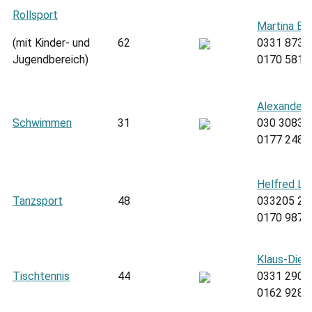
Rollsport
Martina Bu
(mit Kinder- und
62
0331 8731
Jugendbereich)
0170 5817
Alexander 
Schwimmen
31
030 30831
0177 2487
Helfred Li
Tanzsport
48
033205 25
0170 9870
Klaus-Diet
Tischtennis
44
0331 2908
0162 9284