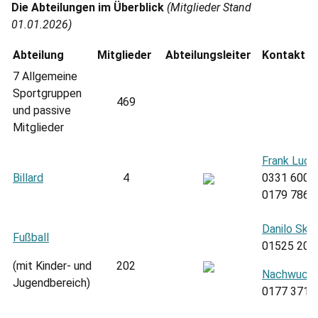
Die Abteilungen im Überblick
(Mitglieder Stand
01.01.2026)
Abteilung
Mitglieder
Abteilungsleiter
Kontakt
7 Allgemeine
Sportgruppen
469
und passive
Mitglieder
Frank Luca
Billard
4
0331 6007
0179 7867
Danilo Skr
Fußball
01525 201
(mit Kinder- und
202
Nachwuchs
Jugendbereich)
0177 3714